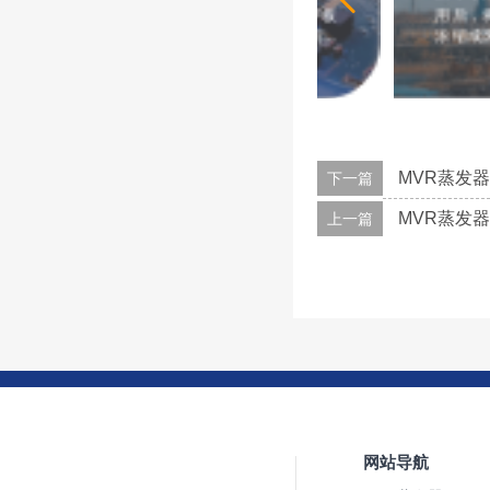
心。包括计算机、智能手机、平板
用后，将这部分含
电脑、电视机、音响系统、数码相
浓缩成废水全部（9
机、游戏机等。通讯设备：无线
再利用，或者使用
电、移动通信、卫星通信等领域，
溶于水的物质后循
半导体是通讯设备中不可或缺的部
废液排出工厂。水
分。汽车工业：现代汽车中大量使
物经过浓缩结晶或
用半导体，包括引擎管理、车身电
形式排出厂送垃圾
子、娱乐系统、安全控制等。医疗
其回收作为有用
MVR蒸发器
下一篇
设备：医疗设备中的医学成像、血
糖检测、心脏起搏器等，都需要半
MVR蒸发器
上一篇
导体技术的支持。能源：太阳能电
池板、风力发电机等，都需要半导
体材料和器件。工业自动化：半导
体传感器和控制器等，使工业自动
化更加高效。家用电器：家庭电
器，如洗衣机、冰箱、微波炉等也
采用了半导体技术。总之，半导体
是现代工业和生活中不可或缺的一
部分，应用范围非常广泛。
网站导航