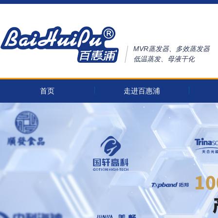
MVR蒸发器、多效蒸发器
低温蒸发、母液干化
首页
走进百惠浦