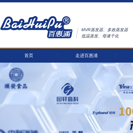
MVR蒸发器、多效蒸发器
低温蒸发、母液干化
首页
走进百惠浦