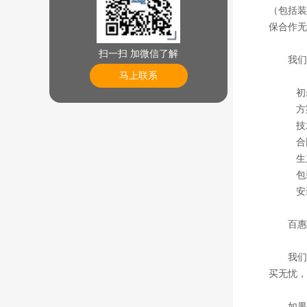
（包括装
保合作无
扫一扫 加微信了解
我们
马上联系
初
方
技
合
生产
包
安
百惠
我们
买无忧，
如果