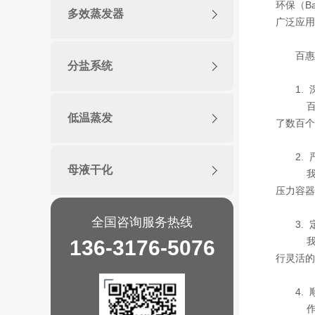
环保（Ba
多效蒸发器
广泛应用
百惠
分盐系统
1.
百
低温蒸发
了数百个
2.
母液干化
我们
压力容器
全国咨询服务热线
3.
我们
136-3176-5076
行灵活的
4.
作