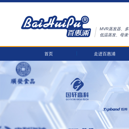
MVR蒸发器、
低温蒸发、母液
首页
走进百惠浦